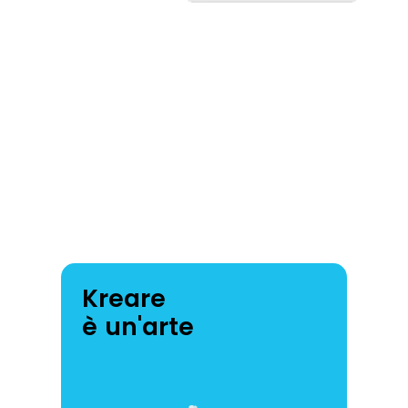
Kreare
è un'arte