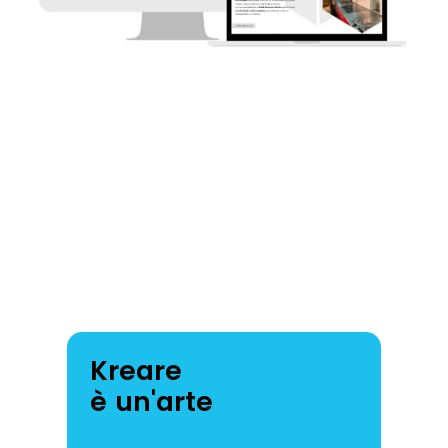
Kreare
è un'arte