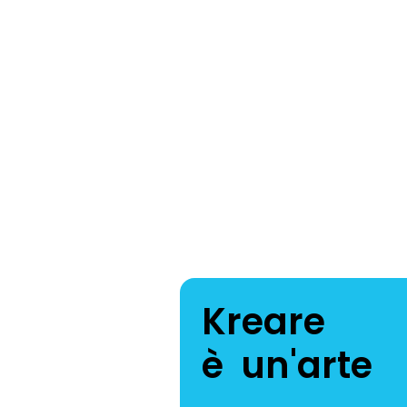
Kreare
è un'arte