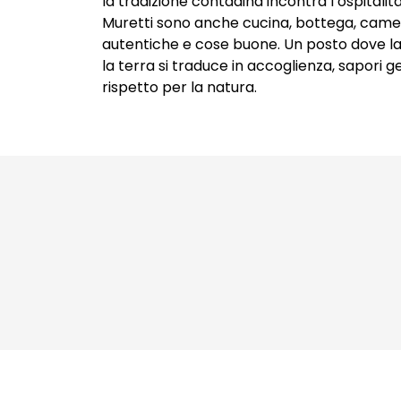
la tradizione contadina incontra l’ospitalità
Packaging Design
Muretti sono anche cucina, bottega, came
Copywriting
autentiche e cose buone. Un posto dove l
la terra si traduce in accoglienza, sapori g
rispetto per la natura.