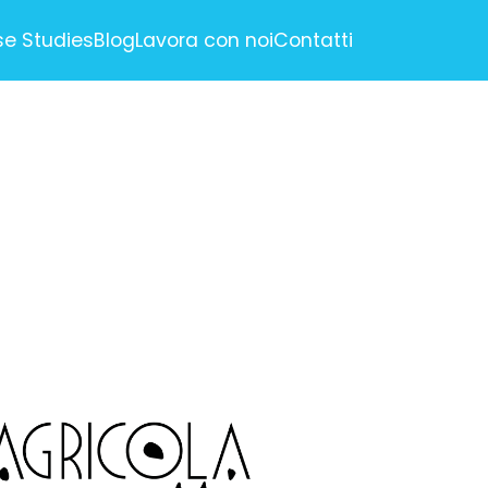
e Studies
Blog
Lavora con noi
Contatti
RTISING
ne Marketing)
e Optimization)
nagement
ail Marketing
ION
ci