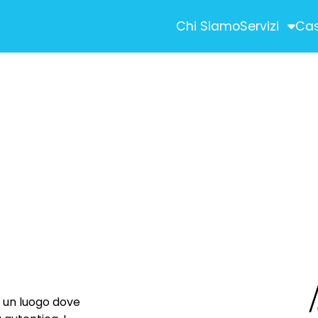
Chi Siamo
Servizi
Cas
STRATEGIC ADVE
ività commerciali)
SEM (Search Engi
SEO (Search Engin
Social Media Ma
Digital Advertising
Newsletter ed E-m
ON
CONTENT CREAT
Shooting Fotografi
è un luogo dove
Produzioni Video