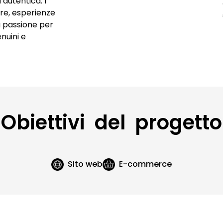
 autentica. I
Video con drone
re, esperienze
a passione per
enuini e
Obiettivi del progetto
Sito web
E-commerce