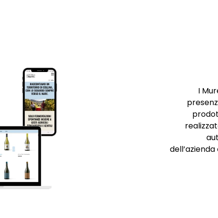
I Mur
presenza
prodot
realizza
au
dell’azienda