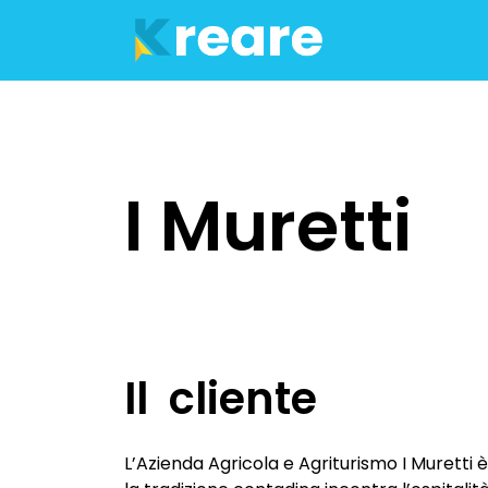
DIGITAL DEVELOPMENT
Siti web (per turismo e att
I Muretti
E-commerce
Blog
Software
Il cliente
CREATIVE COMMUNICATI
Creazione loghi
L’Azienda Agricola e Agriturismo I Muretti 
Brand Identity