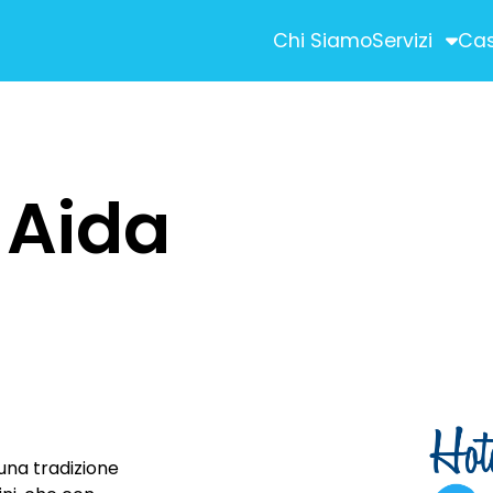
Chi Siamo
Servizi
Cas
STRATEGIC ADVE
ività commerciali)
SEM (Search Engi
a Aida
SEO (Search Engin
Social Media Ma
Digital Advertising
Newsletter ed E-m
ON
CONTENT CREAT
Shooting Fotografi
 una tradizione
Produzioni Video