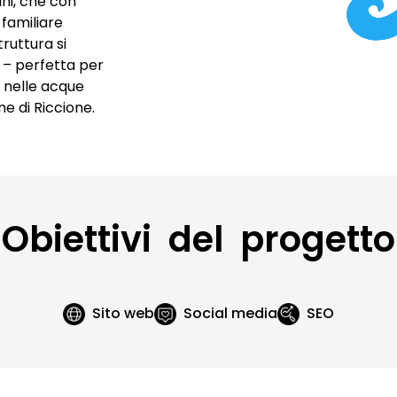
ni, che con
Video con drone
familiare
ruttura si
 – perfetta per
si nelle acque
me di Riccione.
Obiettivi del progetto
Sito web
Social media
SEO