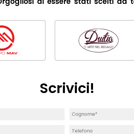
rgogliosi di essere stati scelti da 
Scrivici!