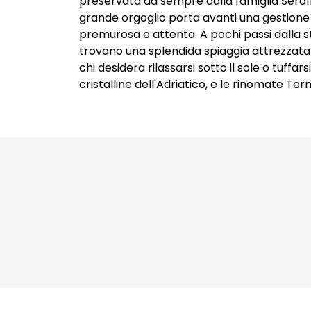
preservata da sempre dalla famiglia Serafi
Packaging Design
grande orgoglio porta avanti una gestione 
Copywriting
premurosa e attenta. A pochi passi dalla st
trovano una splendida spiaggia attrezzata
chi desidera rilassarsi sotto il sole o tuffar
cristalline dell'Adriatico, e le rinomate Ter