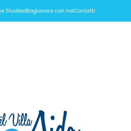
e Studies
Blog
Lavora con noi
Contatti
RTISING
ne Marketing)
e Optimization)
nagement
ail Marketing
ION
ci