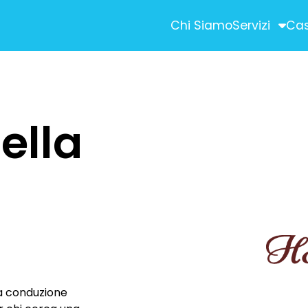
Chi Siamo
Servizi
Cas
STRATEGIC ADVE
ività commerciali)
SEM (Search Engi
ella
SEO (Search Engin
Social Media Ma
Digital Advertising
Newsletter ed E-m
ON
CONTENT CREAT
Shooting Fotografi
 a conduzione
Produzioni Video