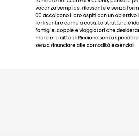
familiare nel cuore di Riccione, pensato pe
Packaging Design
vacanza semplice
,
rilassante
e
senza form
Copywriting
60 accolgono i loro ospiti con un obiettivo
farli sentire come a casa. La struttura è id
famiglie, coppie e viaggiatori che desideran
mare e la città di Riccione senza spender
senza rinunciare alle comodità essenziali.