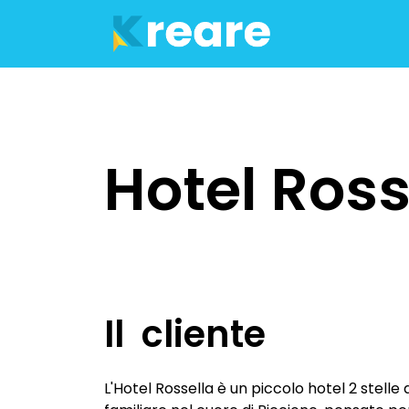
DIGITAL DEVELOPMENT
Siti web (per turismo e att
Hotel Ross
E-commerce
Blog
Software
Il cliente
CREATIVE COMMUNICATI
Creazione loghi
L'Hotel Rossella è un piccolo hotel 2 stelle
Brand Identity