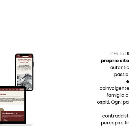
L’Hotel 
proprio sit
autentic
passio
e
coinvolgente, 
famiglia c
ospiti. Ogni p
contraddisti
percepire fin