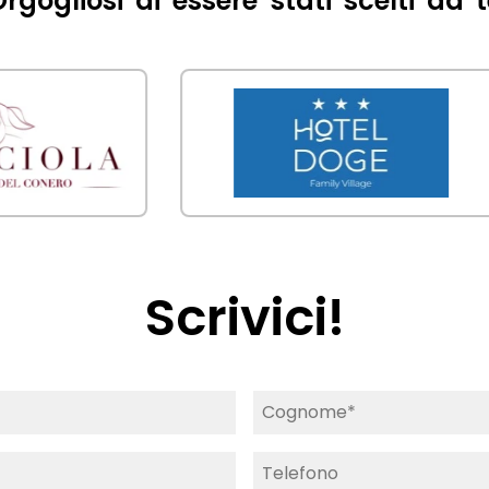
rgogliosi di essere stati scelti da 
Scrivici!