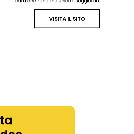
cura che rendono unico il soggiorno.
VISITA IL SITO
ta