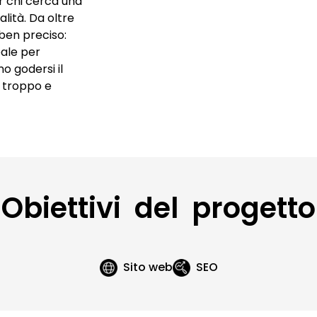
r chi cerca una
Video con drone
alità
. Da oltre
 ben preciso:
eale per
o godersi il
e troppo e
Obiettivi del progetto
Sito web
SEO