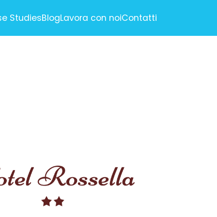
e Studies
Blog
Lavora con noi
Contatti
RTISING
ne Marketing)
e Optimization)
nagement
ail Marketing
ION
ci