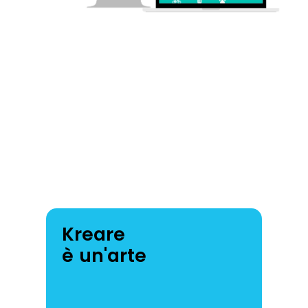
Kreare
è un'arte