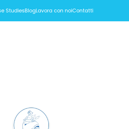
e Studies
Blog
Lavora con noi
Contatti
RTISING
ne Marketing)
e Optimization)
nagement
ail Marketing
ION
ci