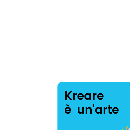
Kreare
è un'arte