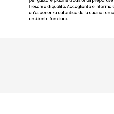
per gustare piadine tradizionali preparate
Packaging Design
freschi e di qualità. Accogliente e informale
Copywriting
un’esperienza autentica della cucina roma
ambiente familiare.