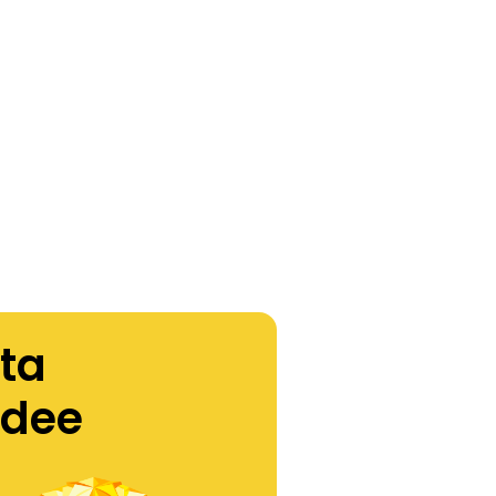
ta
idee