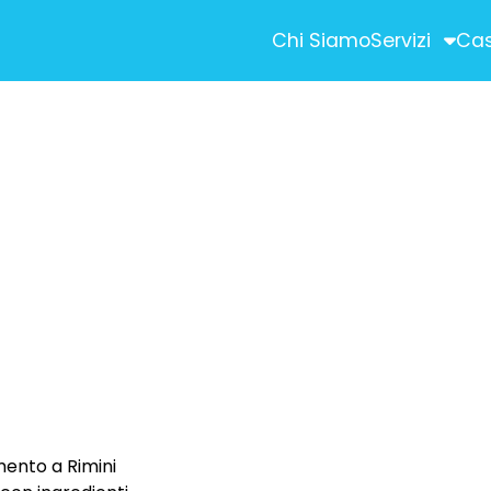
Chi Siamo
Servizi
Cas
STRATEGIC ADVE
ività commerciali)
SEM (Search Engi
SEO (Search Engin
Social Media Ma
Digital Advertising
Newsletter ed E-m
ON
CONTENT CREAT
Shooting Fotografi
imento a Rimini
Produzioni Video