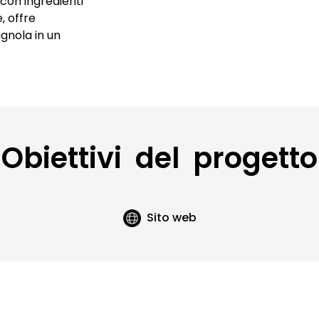
 con ingredienti
Video con drone
, offre
gnola in un
Obiettivi del progetto
Sito web