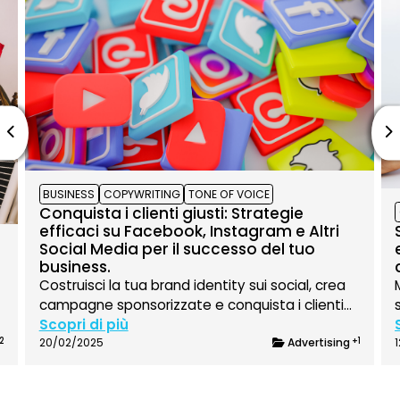
TAG:
TAG:
TAG:
BUSINESS
COPYWRITING
TONE OF VOICE
Conquista i clienti giusti: Strategie
efficaci su Facebook, Instagram e Altri
Social Media per il successo del tuo
business.
Costruisci la tua brand identity sui social, crea
campagne sponsorizzate e conquista i clienti
giusti per la tua attività!
Scopri di più
Categoria:
2
20/02/2025
Advertising
+1